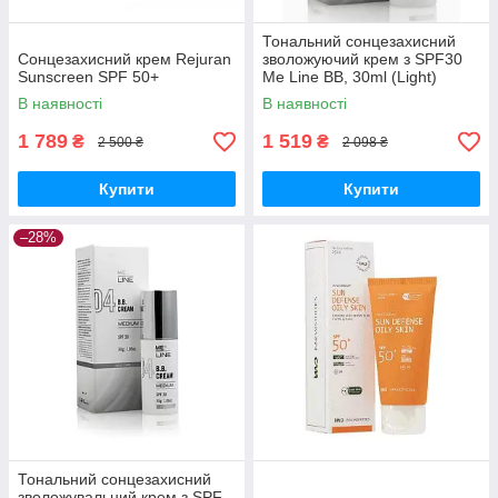
Тональний сонцезахисний
Сонцезахисний крем Rejuran
зволожуючий крем з SPF30
Sunscreen SPF 50+
Me Line BB, 30ml (Light)
В наявності
В наявності
1 789
1 519
₴
₴
2 500 ₴
2 098 ₴
Купити
Купити
–28%
Тональний сонцезахисний
зволожувальний крем з SPF