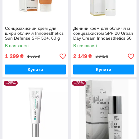
Сонцезахисний крем для
Денний крем для обличчя із
шкіри обличчя Innoaesthetics
сонцезахистом SPF 20 Urban
Sun Defense SPF 50+, 60 g
Day Cream Innoaesthetics 50
мл
В наявності
В наявності
1 299
2 149
₴
₴
1 595 ₴
2 641 ₴
Купити
Купити
–28%
–28%