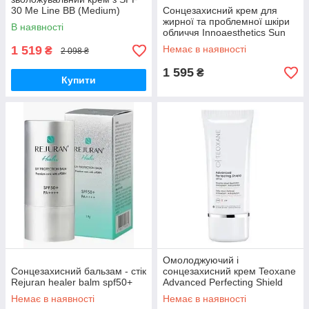
30 Me Line BB (Medium)
Сонцезахисний крем для
жирної та проблемної шкіри
В наявності
обличчя Innoaesthetics Sun
Defense oil skin SPF 50+oily,
1 519
Немає в наявності
₴
2 098 ₴
60 g
1 595
₴
Купити
Омолоджуючий і
Сонцезахисний бальзам - стік
сонцезахисний крем Teoxane
Rejuran healer balm spf50+
Advanced Perfecting Shield
SPF 30, 50 мл
Немає в наявності
Немає в наявності