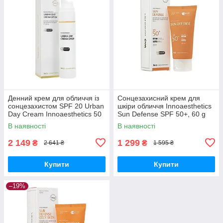
Денний крем для обличчя із
Сонцезахисний крем для
сонцезахистом SPF 20 Urban
шкіри обличчя Innoaesthetics
Day Cream Innoaesthetics 50
Sun Defense SPF 50+, 60 g
мл
В наявності
В наявності
2 149
1 299
₴
₴
2 641 ₴
1 595 ₴
Купити
Купити
–19%