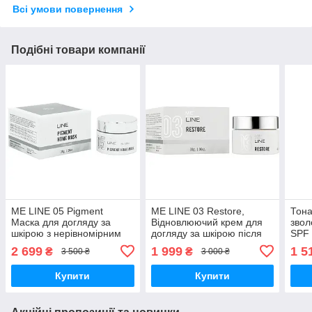
Всі умови повернення
Подібні товари компанії
ME LINE 05 Pigment
ME LINE 03 Restore,
Тона
Маска для догляду за
Відновлюючий крем для
звол
шкірою з нерівномірним
догляду за шкірою після
SPF 
тоном 30g.
косметичних процедур 30
(Med
2 699
1 999
1 5
₴
₴
3 500 ₴
3 000 ₴
мл
Купити
Купити