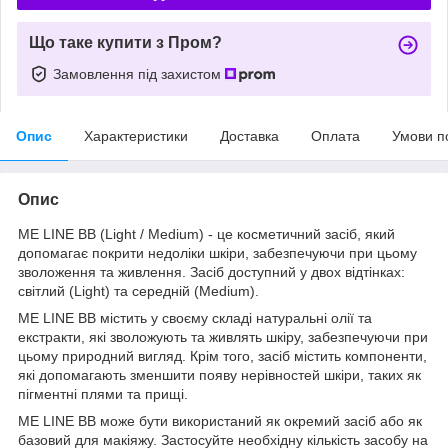
Що таке купити з Пром?
Замовлення під захистом
Опис
Характеристики
Доставка
Оплата
Умови п
Опис
ME LINE BB (Light / Medium) - це косметичний засіб, який
допомагає покрити недоліки шкіри, забезпечуючи при цьому
зволоження та живлення. Засіб доступний у двох відтінках:
світлий (Light) та середній (Medium).
ME LINE BB містить у своєму складі натуральні олії та
екстракти, які зволожують та живлять шкіру, забезпечуючи при
цьому природний вигляд. Крім того, засіб містить компоненти,
які допомагають зменшити появу нерівностей шкіри, таких як
пігментні плями та прищі.
ME LINE BB може бути використаний як окремий засіб або як
базовий для макіяжу. Застосуйте необхідну кількість засобу на