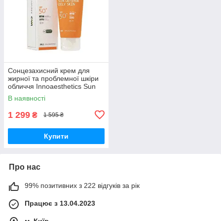
Сонцезахисний крем для
жирної та проблемної шкіри
обличчя Innoaesthetics Sun
Defense oil skin SPF 50+oily,
В наявності
60 g
1 299
₴
1 595 ₴
Купити
Про нас
99% позитивних з 222 відгуків за рік
Працює з 13.04.2023
м. Київ