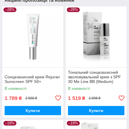
Акційні пропозиції та новинки
–28%
–28%
Тональний сонцезахисний
Сонцезахисний крем Rejuran
зволожувальний крем з SPF
Sunscreen SPF 50+
30 Me Line BB (Medium)
В наявності
В наявності
1 789
1 519
₴
₴
2 500 ₴
2 098 ₴
Купити
Купити
–19%
–19%