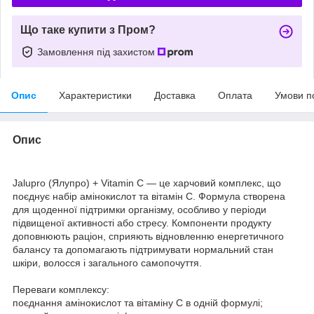
Що таке купити з Пром?
Замовлення під захистом
Опис
Характеристики
Доставка
Оплата
Умови п
Опис
Jalupro (Ялупро) + Vitamin C — це харчовий комплекс, що
поєднує набір амінокислот та вітамін С. Формула створена
для щоденної підтримки організму, особливо у періоди
підвищеної активності або стресу. Компоненти продукту
доповнюють раціон, сприяють відновленню енергетичного
балансу та допомагають підтримувати нормальний стан
шкіри, волосся і загального самопочуття.
Переваги комплексу:
поєднання амінокислот та вітаміну С в одній формулі;