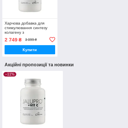
Харчова добавка для
стимулювання синтезу
колагену з
амінокислотами Jalupro
2 749
₴
3 099 ₴
(Ялупро) + Vit C, (БАД)
120 таб.
Купити
Акційні пропозиції та новинки
–11%