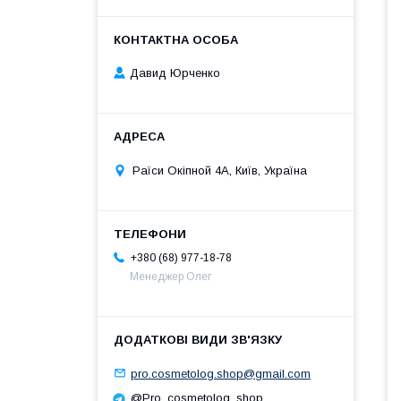
Давид Юрченко
Раїси Окіпной 4А, Київ, Україна
+380 (68) 977-18-78
Менеджер Олег
pro.cosmetolog.shop@gmail.com
@Pro_cosmetolog_shop