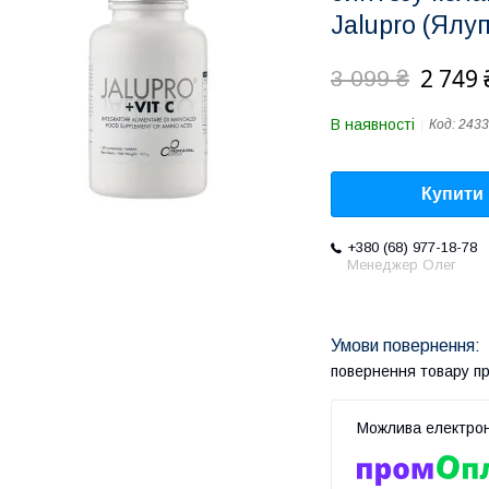
Jalupro (Ялуп
2 749 
3 099 ₴
В наявності
Код:
2433
Купити
+380 (68) 977-18-78
Менеджер Олег
повернення товару п