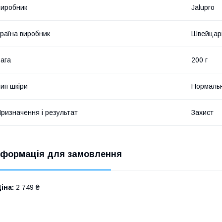
иробник
Jalupro
раїна виробник
Швейцар
ага
200 г
ип шкіри
Нормаль
ризначення і результат
Захист
нформація для замовлення
іна:
2 749 ₴