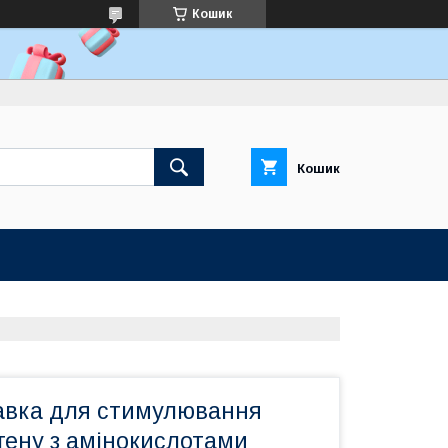
Кошик
Кошик
авка для стимулювання
гену з амінокислотами