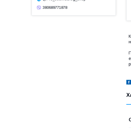
380689771878
К
н
П
е
р
Х