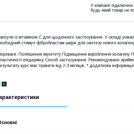
У компанії підключені
будь-який товар не п
апсули із вітаміном С для щоденного застосування. У складі унікал
еобхідний стимул фібробластам шкіри для синтезу нового колагену
ереваги: Поліпшення імунітету Підвищення вироблення колагену 
ластичністі епідермісу Спосіб застосування: Рекомендовано прийм
езультату курс має тривати від 2-3 місяців. * додаткова інформац
арактеристики
Основні