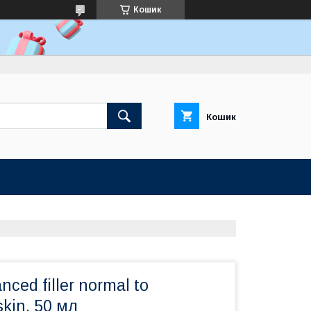
Кошик
Кошик
ced filler normal to
skin, 50 мл