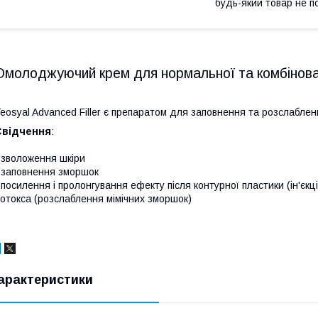
будь-який товар не п
Омолоджуючий крем для нормальної та комбінова
eosyal Advanced Filler є препаратом для заповнення та розслабле
Свідчення
:
 зволоження шкіри
 заповнення зморшок
 посилення і пролонгування ефекту після контурної пластики (ін'єкц
отокса (розслаблення мімічних зморшок)
арактеристики