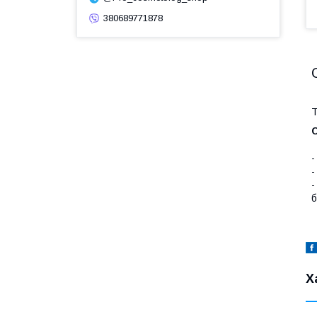
380689771878
T
-
-
-
б
Х