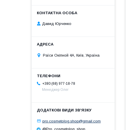
Давид Юрченко
Раїси Окіпной 4А, Київ, Україна
+380 (68) 977-18-78
Менеджер Олег
pro.cosmetolog.shop@gmail.com
@Pro_cosmetolog_shop