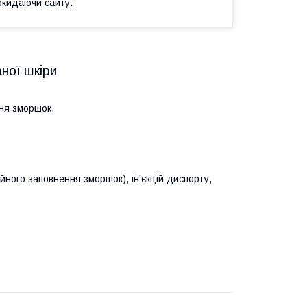
окидаючи сайту.
ної шкіри
ння зморшок.
ійного заповнення зморшок), ін'єкцій диспорту,