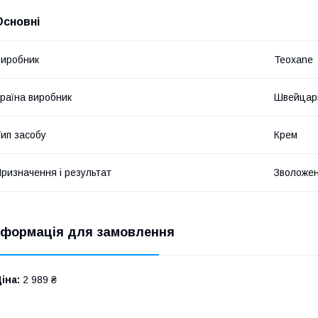
Основні
иробник
Teoxane
раїна виробник
Швейцар
ип засобу
Крем
ризначення і результат
Зволоже
нформація для замовлення
іна:
2 989 ₴