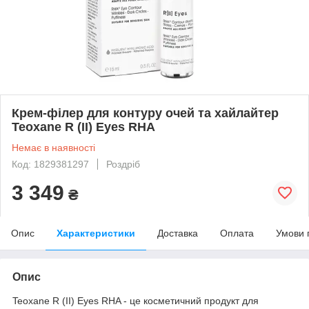
Крем-філер для контуру очей та хайлайтер
Teoxane R (II) Eyes RHA
Немає в наявності
Код: 1829381297
Роздріб
3 349
₴
Опис
Характеристики
Доставка
Оплата
Умови 
Опис
Teoxane R (II) Eyes RHA - це косметичний продукт для