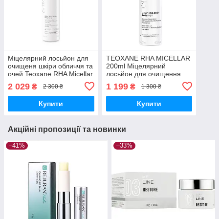
Міцелярний лосьйон для
TEOXANE RHA MICELLAR
очищеня шкіри обличчя та
200ml Міцелярний
очей Teoxane RHA Micellar
лосьйон для очищення
400 мл
шкіри обличчя та очей
2 029
1 199
₴
₴
2 300 ₴
1 300 ₴
Купити
Купити
Акційні пропозиції та новинки
–41%
–33%