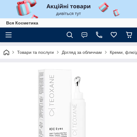
Вся Косметика
Товари та послуги
Догляд за обличчам
Креми, флюїд