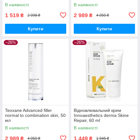
мл
В наявності
В наявності
1 519
2 989
₴
₴
2 098 ₴
4 050 ₴
Купити
Купити
–26%
–26%
Teoxane Advanced filler
Відновлювальний крем
normal to combination skin, 50
Innoaesthetics derma Skine
мл
Repair, 60 ml
В наявності
В наявності
2 989
1 449
₴
₴
4 050 ₴
1 945 ₴