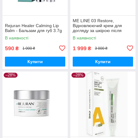
ME LINE 03 Restore,
Rejuran Healer Calming Lip
Відновлюючий крем для
Balm - Бальзам для губ 3.7g
догляду за шкірою після
косметичних процедур 30 мл
В наявності
В наявності
590
1 999
₴
₴
1 000 ₴
3 000 ₴
Купити
Купити
–28%
–28%