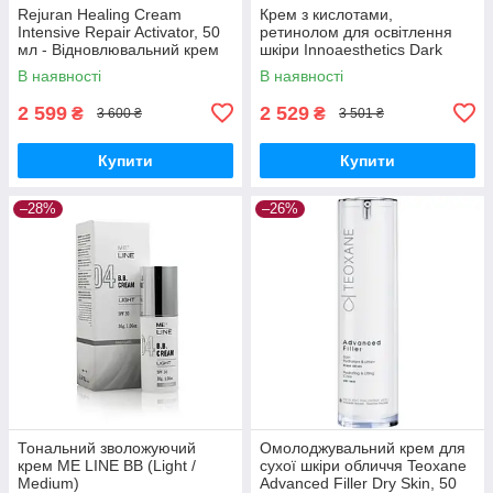
Rejuran Healing Cream
Крем з кислотами,
Intensive Repair Activator, 50
ретинолом для освітлення
мл - Відновлювальний крем
шкіри Innoaesthetics Dark
Spot Correcting Cream, 50 g
В наявності
В наявності
2 599
2 529
₴
₴
3 600 ₴
3 501 ₴
Купити
Купити
–28%
–26%
Тональний зволожуючий
Омолоджувальний крем для
крем ME LINE BB (Light /
сухої шкіри обличчя Teoxane
Medium)
Advanced Filler Dry Skin, 50