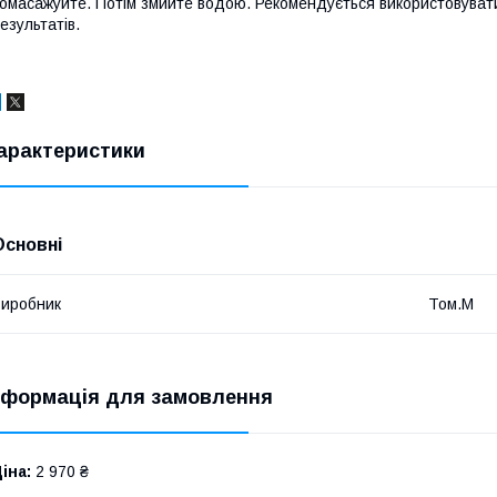
омасажуйте. Потім змийте водою. Рекомендується використовуват
езультатів.
арактеристики
Основні
иробник
Том.М
нформація для замовлення
іна:
2 970 ₴