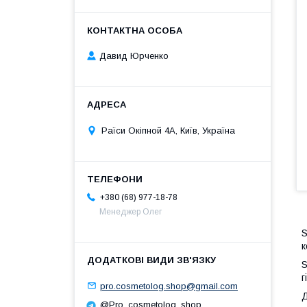
Давид Юрченко
Раїси Окіпной 4А, Київ, Україна
+380 (68) 977-18-78
Менеджер Олег
S
к
S
г
pro.cosmetolog.shop@gmail.com
Д
@Pro_cosmetolog_shop