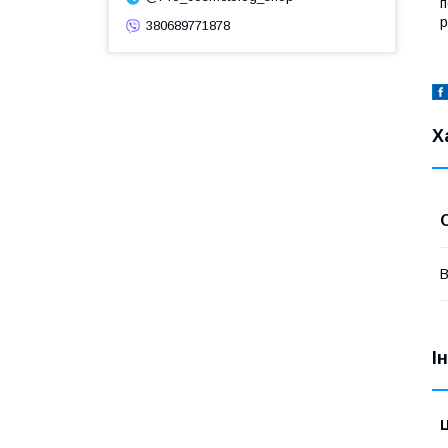
п
р
380689771878
Х
В
І
Ц