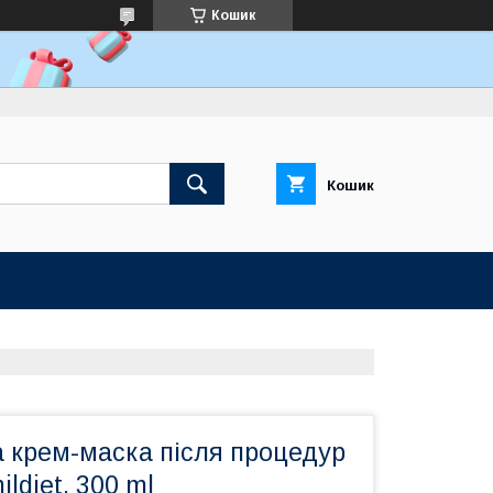
Кошик
Кошик
 крем-маска після процедур
ildiet, 300 ml