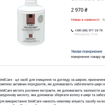
2 970 ₴
Немає в наявності
К
+380 (68) 977-18-78
Менеджер Олег
повернення товару п
imilCare - це засіб для очищення та догляду за шкірою, призначе
омплекс активних інгредієнтів, які допомагають забезпечити шкірі 
imilCare містить рослинні екстракти, які допомагають заспокоїти ш
іалуронову кислоту, яка допомагає зберігати вологу в шкірі та забе
ля використання SimilCare нанесіть невелику кількість засобу на во