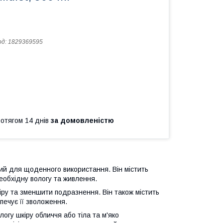
од:
1829369595
ротягом 14 днів
за домовленістю
ний для щоденного використання. Він містить
необхідну вологу та живлення.
кіру та зменшити подразнення. Він також містить
зпечує її зволоження.
логу шкіру обличчя або тіла та м'яко