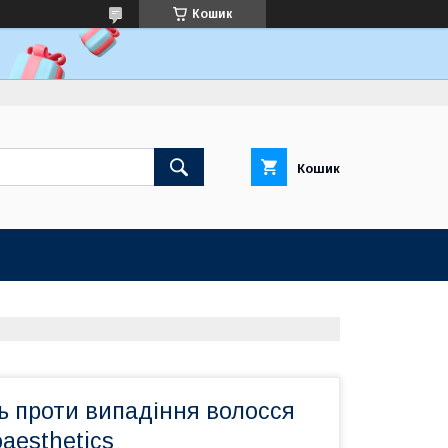
Кошик
Кошик
ь проти випадіння волосся
noaesthetics