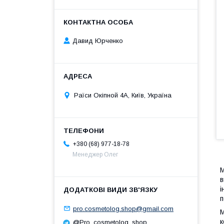
Давид Юрченко
Раїси Окіпной 4А, Київ, Україна
+380 (68) 977-18-78
Менеджер Олег
M
в
і
п
pro.cosmetolog.shop@gmail.com
M
к
@Pro_cosmetolog_shop