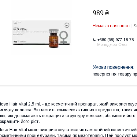
989 ₴
Немає в наявності
К
+380 (68) 977-18-78
Менеджер Олег
повернення товару п
eso Hair Vital 2,5 ml. - це косметичний препарат, який використов
игляду волосся. Він містить комплекс активних інгредієнтів, таких я
нші, які допомагають покращити структуру волосся, збільшити його 
окращити його ріст.
eso Hair Vital може використовуватися як самостійний косметичний 
осметичними процедурами, такими як мезотерапія. Цей продукт мо