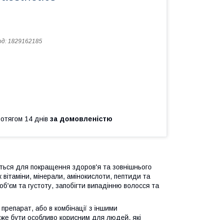
од:
1829162185
ротягом 14 днів
за домовленістю
ується для покращення здоров'я та зовнішнього
к вітаміни, мінерали, амінокислоти, пептиди та
об'єм та густоту, запобігти випадінню волосся та
препарат, або в комбінації з іншими
же бути особливо корисним для людей, які