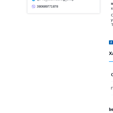
м
380689771878
х
О
у
Т
Х
П
І